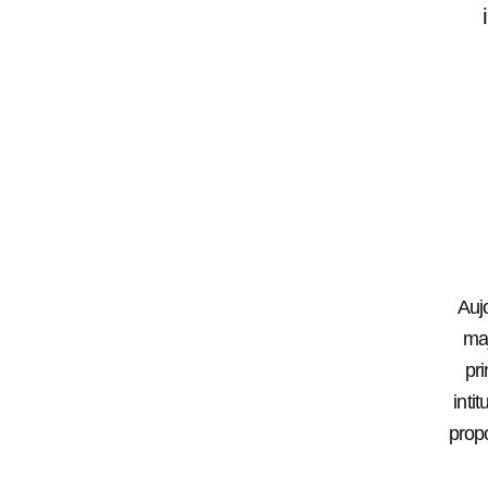
Auj
maj
pr
inti
prop