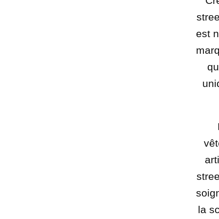
Cr
stre
est 
marq
qu
uni
vê
art
stree
soign
la s