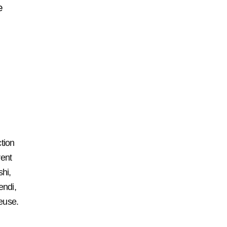
e
tion
rent
hi,
endi,
euse.