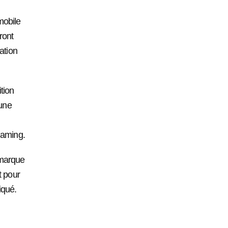
 mobile
ront
ration
ition
 une
gaming.
e marque
t pour
qué.