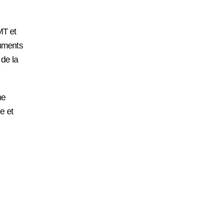
MT et
numents
 de la
me
e et