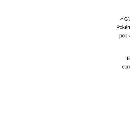
« C’
Pokém
pop »
E
com