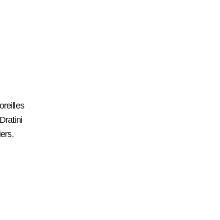
reilles
Dratini
iers.