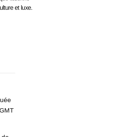
lture et luxe.
uée
FRGMT