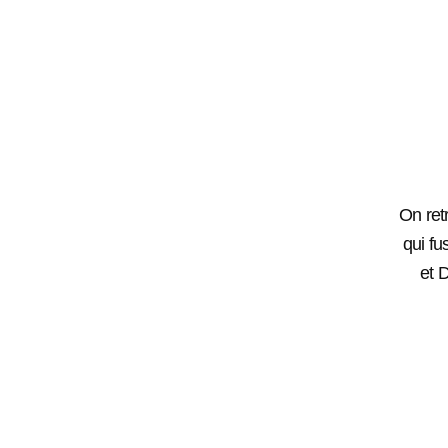
On ret
qui fu
et D