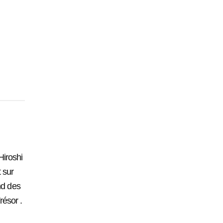
Hiroshi
 sur
nd des
ésor .