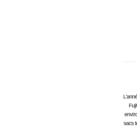
L’anne
Fuj
envir
sacs t