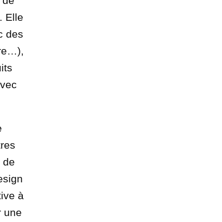
 de
 Elle
c des
re…),
its
avec
e
tres
s de
design
ive à
r une