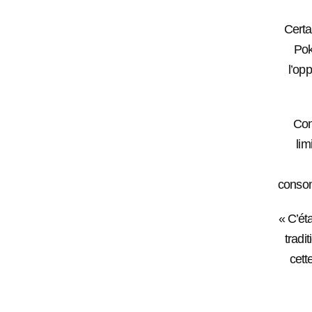
Certai
Pok
l’opp
Conf
lim
consom
« C’ét
tradi
cett