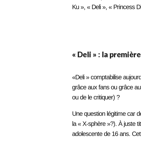
Ku », « Deli », « Princess D
« Deli » : la premièr
«Deli » comptabilise aujourd
grâce aux fans ou grâce a
ou de le critiquer) ?
Une question légitime car de
la « X-sphère »?). À juste t
adolescente de 16 ans. Cett