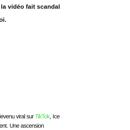
 la vidéo fait scandal
oi.
evenu viral sur
TikTok
, Ice
ent. Une ascension