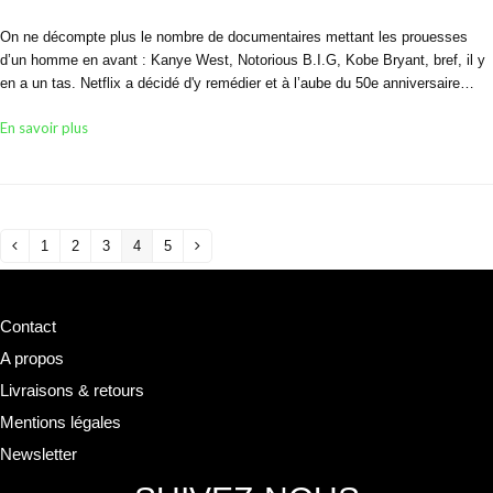
On ne décompte plus le nombre de documentaires mettant les prouesses
d’un homme en avant : Kanye West, Notorious B.I.G, Kobe Bryant, bref, il y
en a un tas. Netflix a décidé d'y remédier et à l’aube du 50e anniversaire…
En savoir plus
1
2
3
4
5
Précédent
Page
Page
Page
Page
Page
Suivant
Contact
A propos
Livraisons & retours
Mentions légales
Newsletter